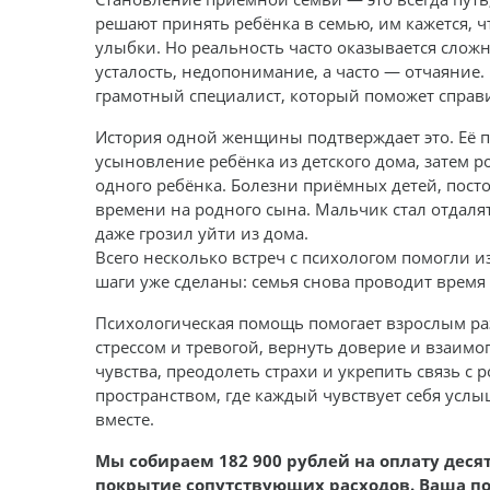
решают принять ребёнка в семью, им кажется, 
улыбки. Но реальность часто оказывается сложн
усталость, недопонимание, а часто — отчаяние
грамотный специалист, который поможет справи
История одной женщины подтверждает это. Её п
усыновление ребёнка из детского дома, затем 
одного ребёнка. Болезни приёмных детей, посто
времени на родного сына. Мальчик стал отдаля
даже грозил уйти из дома.
Всего несколько встреч с психологом помогли и
шаги уже сделаны: семья снова проводит время 
Психологическая помощь помогает взрослым раз
стрессом и тревогой, вернуть доверие и взаим
чувства, преодолеть страхи и укрепить связь с
пространством, где каждый чувствует себя усл
вместе.
Мы собираем 182 900 рублей на оплату деся
покрытие сопутствующих расходов. Ваша 