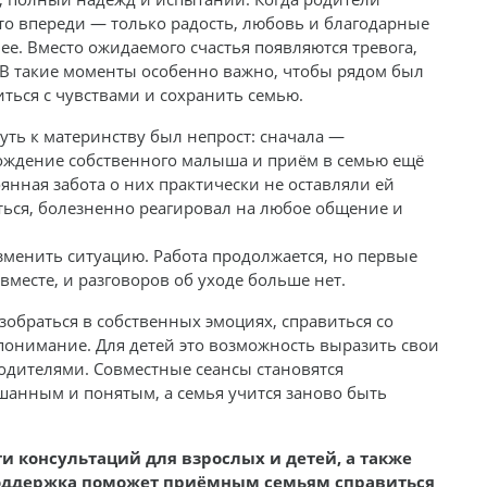
что впереди — только радость, любовь и благодарные
ее. Вместо ожидаемого счастья появляются тревога,
. В такие моменты особенно важно, чтобы рядом был
ться с чувствами и сохранить семью.
уть к материнству был непрост: сначала —
рождение собственного малыша и приём в семью ещё
янная забота о них практически не оставляли ей
ться, болезненно реагировал на любое общение и
зменить ситуацию. Работа продолжается, но первые
вместе, и разговоров об уходе больше нет.
обраться в собственных эмоциях, справиться со
опонимание. Для детей это возможность выразить свои
 родителями. Совместные сеансы становятся
ышанным и понятым, а семья учится заново быть
ти консультаций для взрослых и детей, а также
поддержка поможет приёмным семьям справиться