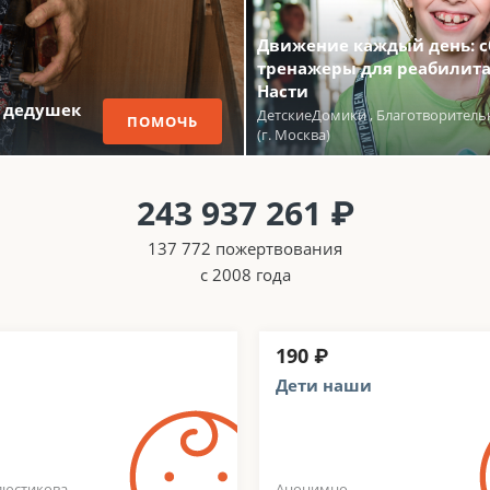
Движение каждый день: с
тренажеры для реабилит
Насти
и дедушек
ДетскиеДомики , Благотворител
ПОМОЧЬ
(г. Москва)
243 937 261 ₽
137 772 пожертвования
с 2008 года
190 ₽
Дети наши
люстикова
Анонимно