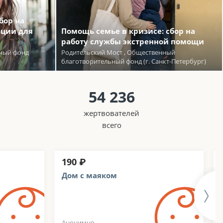
бор на
ации для
Помощь семье в кризисе: сбор на
работу службы экстренной помощи
ьный фонд
Родительский Мост , Общественный
благотворительный фонд (г. Санкт-Петербург)
54 236
жертвователей
всего
190 ₽
Дом с маяком
Анонимно