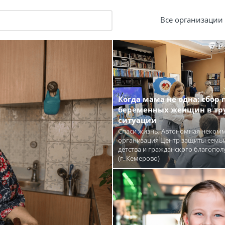
Все организации
Когда мама не одна: сбор
беременных женщин в тр
ситуации
Спаси жизнь, Автономная неком
организация Центр защиты семьи
детства и гражданского благопол
(г. Кемерово)