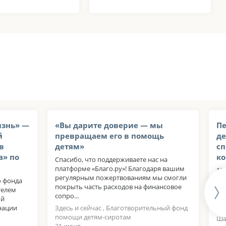
изнь» —
«Вы дарите доверие — мы
Пе
й
превращаем его в помощь
де
в
детям»
сп
а» по
ко
Спасибо, что поддерживаете нас на
платформе «Благо.ру»! Благодаря вашим
13
регулярным пожертвованиям мы смогли
Ро
о фонда
покрыть часть расходов на финансовое
хо
телем
сопро...
ин
ой
ме
нации
Здесь и сейчас , Благотворительный фонд
помощи детям-сиротам
Ша