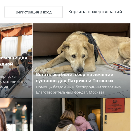
Корзина пожертвований
регистрация и вход
 помощи для
удной
Встать без боли: сбор на лечение
мерческая
суставов для Патрика и Тотошки
, материнства,
учия
Помощь бездомным беспородным животным,
Благотворительный фонд (г. Москва)