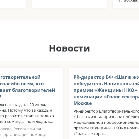
Новости
аготворительной
PR-директор БФ «Шаг в ж
спасибо всем, кто
победитель Национально
вает благотворителей
премии «Женщины НКО» 
!
номинации «Голос сектор
Москве
ля нас эта дата, 20 июля,
жна. Потому что за каждым
PR-директор Благотворительног
о развития стоят не только
«Шаг в жизнь», признана победи
й команды, но и люди, к...
Национальной профессиональн
премии «Женщины НКО» в номи
ловека, Региональная
«Голос сектора...
я организация помощи