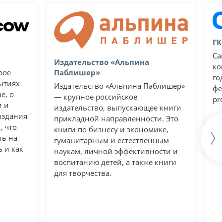
ГК
Са
Издательство «Альпина
ко
Паблишер»
рое
го
ытиях
Издательство «Альпина Паблишер»
фе
е, о
— крупное российское
pr
и и
издательство, выпускающее книги
издания
прикладной направленности. Это
, что
книги по бизнесу и экономике,
ть на
гуманитарным и естественным
ь и как
наукам, личной эффективности и
воспитанию детей, а также книги
для творчества.