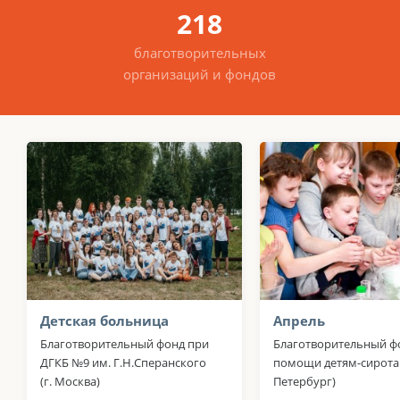
218
благотворительных
организаций и фондов
Детская больница
Апрель
Благотворительный фонд при
Благотворительный ф
ДГКБ №9 им. Г.Н.Сперанского
помощи детям-сиротам
(г. Москва)
Петербург)