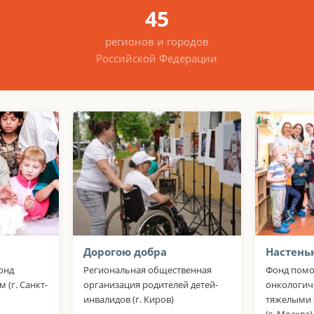
45
регионов и городов
Российской Федерации
Дорогою добра
Настень
онд
Региональная общественная
Фонд помо
 (г. Санкт-
организация родителей детей-
онкологич
инвалидов (г. Киров)
тяжелыми 
(г. Москва)