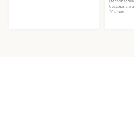
малообеспеч
бездомным 
20 июля