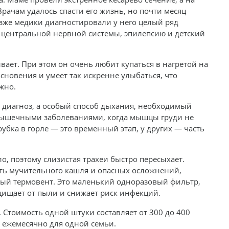
рачам удалось спасти его жизнь, но почти месяц
зже медики диагностировали у него целый ряд
 центральной нервной системы, эпилепсию и детский
ивает. При этом он очень любит купаться в нагретой на
основения и умеет так искренне улыбаться, что
жно.
 диагноз, а особый способ дыхания, необходимый
мышечными заболеваниями, когда мышцы груди не
убка в горле — это временный этап, у других — часть
ло, поэтому слизистая трахеи быстро пересыхает.
ть мучительного кашля и опасных осложнений,
ый термовент. Это маленький одноразовый фильтр,
ащищает от пыли и снижает риск инфекций.
Стоимость одной штуки составляет от 300 до 400
й ежемесячно для одной семьи.