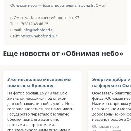
Обнимая небо — Благотворительный фонд
(г. Омск)
г. Омск, ул. Космический проспект, 97
Тел.: +7(3812)48-46-25
E-mail:
info@nebofond.ru
Сайт:
https://nebofond.ru/
Еще новости от «Обнимая небо»
Уже несколько месяцев мы
Энергия добра 
помогаем Ярославу
на форуме в Ом
На фото Ярослав. Ему 18 лет. Всю
Основатель благотв
жизнь он находился под опекой
фонда «Обнимая неб
детской паллиативной службы. Но с
Налимова, приняла у
совершеннолетием всё изменилось.
Региональном моло
Государство перестало бесплатно
добровольческом фо
обеспечивать его жизненно
недавно прошёл в Ом
важными гастростомами,
Обнимая небо
специализированным питанием и