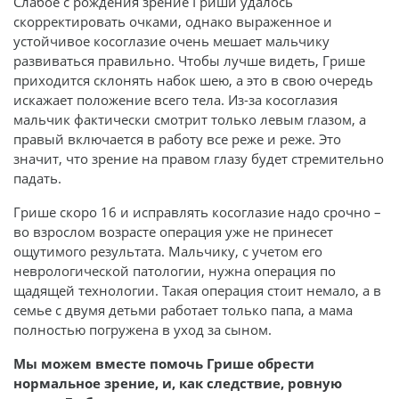
Слабое с рождения зрение Гриши удалось
скорректировать очками, однако выраженное и
устойчивое косоглазие очень мешает мальчику
развиваться правильно. Чтобы лучше видеть, Грише
приходится склонять набок шею, а это в свою очередь
искажает положение всего тела. Из-за косоглазия
мальчик фактически смотрит только левым глазом, а
правый включается в работу все реже и реже. Это
значит, что зрение на правом глазу будет стремительно
падать.
Грише скоро 16 и исправлять косоглазие надо срочно –
во взрослом возрасте операция уже не принесет
ощутимого результата. Мальчику, с учетом его
неврологической патологии, нужна операция по
щадящей технологии. Такая операция стоит немало, а в
семье с двумя детьми работает только папа, а мама
полностью погружена в уход за сыном.
Мы можем вместе помочь Грише обрести
нормальное зрение, и, как следствие, ровную