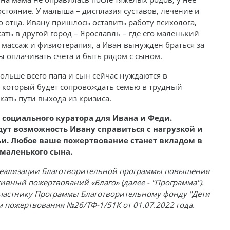
стояние. У малыша – дисплазия суставов, лечение и
о отца. Ивану пришлось оставить работу психолога,
хать в другой город – Ярославль – где его маленький
массаж и физиотерапия, а Иван вынужден браться за
 оплачивать счета и быть рядом с сыном.
больше всего папа и сын сейчас нуждаются в
, который будет сопровождать семью в трудный
кать пути выхода из кризиса.
социального куратора для Ивана и Феди.
дут возможность Ивану справиться с нагрузкой и
ьи. Любое ваше пожертвование станет вкладом в
 маленького сына.
 реализации Благотворительной программы повышения
ивный пожертвований «Благо» (далее - "Программа").
частнику Программы Благотворительному фонду "Дети
 пожертвования №26/ТФ-1/51К от 01.07.2022 года.