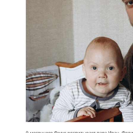
9-месячного Федю воспитывает папа Иван. Феди