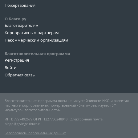
Пожертвования
О Благо.ру
Благотворителям
Корпоративным партнерам
Некоммерческим организациям
Благотворительная программа
Регистрация
Войти
Обратная связь
Благотворительная программа повышения устойчивости НКО и развития
частных и корпоративных пожертвований «Благо» реализуется БФ
«Культура благотворительности»
ИНН: 7727492679 ОГРН 1227700248918 ∙ Электронная почта:
blago@givingculture.ru
Безопасность персональных данных