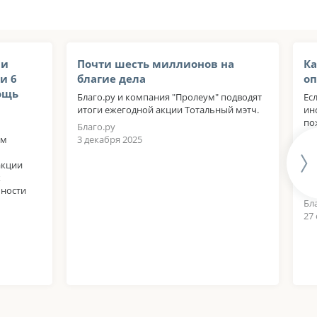
 и
Почти шесть миллионов на
Ка
и 6
благие дела
оп
ощь
Благо.ру и компания "Пролеум" подводят
Ес
итоги ежегодной акции Тотальный мэтч.
ин
по
Благо.ру
пр
ом
3 декабря 2025
ке
лу
акции
эф
к
мэ
ьности
Бл
27