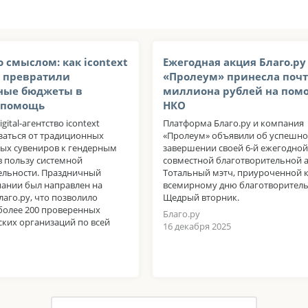
о смыслом: как icontext
Ежегодная акция Благо.ру
у превратили
«Пролеум» принесла почт
ные бюджеты в
миллиона рублей на пом
 помощь
НКО
igital-агентство icontext
Платформа Благо.ру и компания
заться от традиционных
«Пролеум» объявили об успешн
ых сувениров к гендерным
завершении своей 6-й ежегодной
в пользу системной
совместной благотворительной 
ельности. Праздничный
Тотальный мэтч, приуроченной 
ании был направлен на
всемирному дню благотворител
аго.ру, что позволило
Щедрый вторник.
более 200 проверенных
Благо.ру
ких организаций по всей
16 декабря 2025