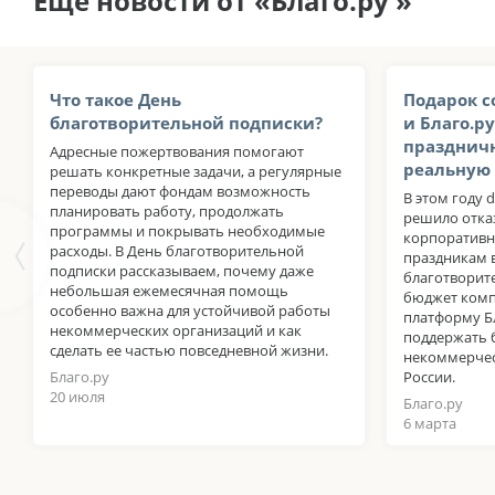
Еще новости от «Благо.ру »
Что такое День
Подарок с
благотворительной подписки?
и Благо.р
празднич
Адресные пожертвования помогают
реальную
решать конкретные задачи, а регулярные
переводы дают фондам возможность
В этом году d
планировать работу, продолжать
решило отка
программы и покрывать необходимые
корпоративн
расходы. В День благотворительной
праздникам 
подписки рассказываем, почему даже
благотворит
небольшая ежемесячная помощь
бюджет комп
особенно важна для устойчивой работы
платформу Бл
некоммерческих организаций и как
поддержать 
сделать ее частью повседневной жизни.
некоммерчес
Благо.ру
России.
20 июля
Благо.ру
6 марта