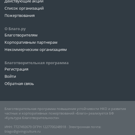
Действующие акции
Список организаций
Пожертвования
О Благо.ру
Благотворителям
Корпоративным партнерам
Некоммерческим организациям
Благотворительная программа
Регистрация
Войти
Обратная связь
Благотворительная программа повышения устойчивости НКО и развития
частных и корпоративных пожертвований «Благо» реализуется БФ
«Культура благотворительности»
ИНН: 7727492679 ОГРН 1227700248918 ∙ Электронная почта:
blago@givingculture.ru