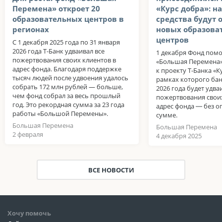
Перемена» откроет 20
«Курс добра»: н
образовательных центров в
средства будут 
регионах
новых образова
центров
С 1 декабря 2025 года по 31 января
2026 года Т-Банк удваивал все
1 декабря Фонд пом
пожертвования своих клиентов в
«Большая Перемена»
адрес фонда. Благодаря поддержке
к проекту Т-Банка «К
тысяч людей после удвоения удалось
рамках которого бан
собрать 172 млн рублей — больше,
2026 года будет удва
чем фонд собрал за весь прошлый
пожертвования своих
год. Это рекордная сумма за 23 года
адрес фонда ― без о
работы «Большой Перемены».
сумме.
Большая Перемена
Большая Перемена
2 февраля
4 декабря 2025
ВСЕ НОВОСТИ
Хочу помочь