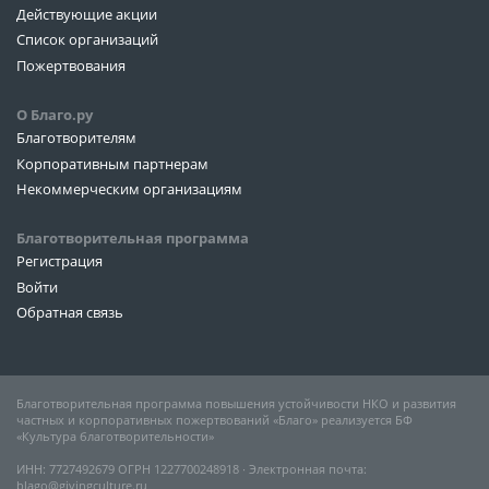
Действующие акции
Список организаций
Пожертвования
О Благо.ру
Благотворителям
Корпоративным партнерам
Некоммерческим организациям
Благотворительная программа
Регистрация
Войти
Обратная связь
Благотворительная программа повышения устойчивости НКО и развития
частных и корпоративных пожертвований «Благо» реализуется БФ
«Культура благотворительности»
ИНН: 7727492679 ОГРН 1227700248918 ∙ Электронная почта:
blago@givingculture.ru