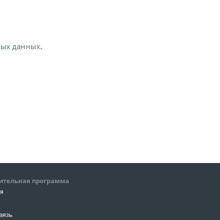
ных данных
.
ительная программа
ия
вязь