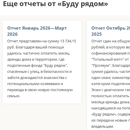
Еще отчеты от «Буду рядом»
Отчет Январь 2026—Март
Отчет Октябрь 
2026
2025
Отчет представлен на сумму 13 734,15
Отчет сдан на общую
руб. Благодаря вашей помощи
рублей, в которую в
удалось частично оплатить месяц
софинансирования п
аренды дома и территории, где
"Тотальный мэтч" о
подопечные фонда "Буду рядом",
"Пролеум". Благодар
спасённые с улиц, в безопасности и
сумме удалось части
заботе дожидаются знакомства с
один сеанс химиотер
потенциальными хозяевами и
категории подопечн
переезда в свою новую постоянную
Эсми с диагнозом г
семью.
полностью оплатить
месяца аренды дома,
находящиеся на поп
«Буду рядом», содер
их передачи новым 
владельцам.