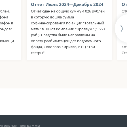
Отчет Июль 2024—Декабрь 2024
От
ублей.
Отчет сдан на общую сумму 4 026 рублей,
От
афона
в которую вошла сумма
в 
рафон в
софинансирования по акции "Тотальный
со
ондов".
мэтч" в ЩВ от компании "Пролеум" (1 550
ко
руб.). Средства были направлены на
"Са
 помощи
оплату реабилитации для подопечного
оп
фонда, Соколова Кирилла, в РЦ "Три
Ко
сестры".
Ст
ительная программа