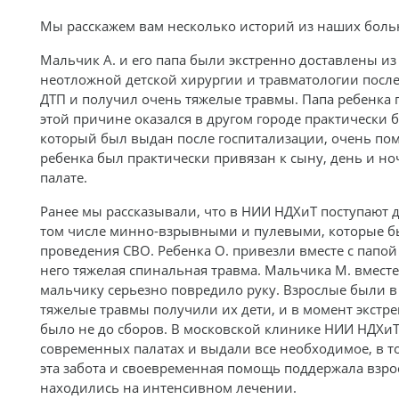
Мы расскажем вам несколько историй из наших бол
Мальчик А. и его папа были экстренно доставлены из
неотложной детской хирургии и травматологии после 
ДТП и получил очень тяжелые травмы. Папа ребенка 
этой причине оказался в другом городе практически 
который был выдан после госпитализации, очень помо
ребенка был практически привязан к сыну, день и но
палате.
Ранее мы рассказывали, что в НИИ НДХиТ поступают 
том числе минно-взрывными и пулевыми, которые б
проведения СВО. Ребенка О. привезли вместе с папой
него тяжелая спинальная травма. Мальчика М. вместе 
мальчику серьезно повредило руку. Взрослые были в 
тяжелые травмы получили их дети, и в момент экстр
было не до сборов. В московской клинике НИИ НДХи
современных палатах и выдали все необходимое, в т
эта забота и своевременная помощь поддержала взрос
находились на интенсивном лечении.