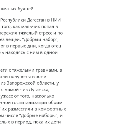
ьничных будней.
 Республики Дагестан в НИИ
того, как мальчик попал в
пережил тяжелый стресс и по
без вещей. "Добрый набор",
г в первые дни, когда отец
чь находясь с ним в одной
дети с тяжелыми травмами, в
ыли получены в зоне
 из Запорожской области, у
с мамой - из Луганска,
ужасе от того, насколько
енной госпитализации обоим
Т их разместили в комфортных
ом числе "Добрые наборы", и
лых в период, пока их дети