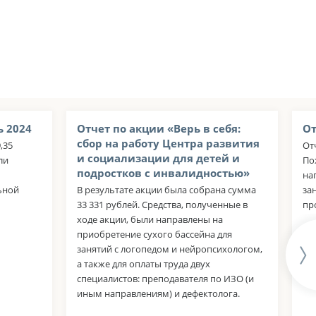
 2024
Отчет по акции «Верь в себя:
От
сбор на работу Центра развития
,35
От
и социализации для детей и
ли
По
подростков с инвалидностью»
на
ьной
В результате акции была собрана сумма
за
33 331 рублей. Средства, полученные в
пр
ходе акции, были направлены на
приобретение сухого бассейна для
занятий с логопедом и нейропсихологом,
а также для оплаты труда двух
специалистов: преподавателя по ИЗО (и
иным направлениям) и дефектолога.