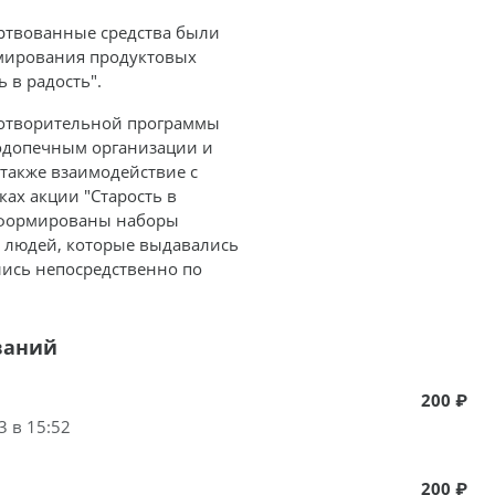
ертвованные средства были
рмирования продуктовых
 в радость".
аготворительной программы
одопечным организации и
также взаимодействие с
ах акции "Старость в
 сформированы наборы
 людей, которые выдавались
лись непосредственно по
ваний
200 ₽
3 в 15:52
200 ₽