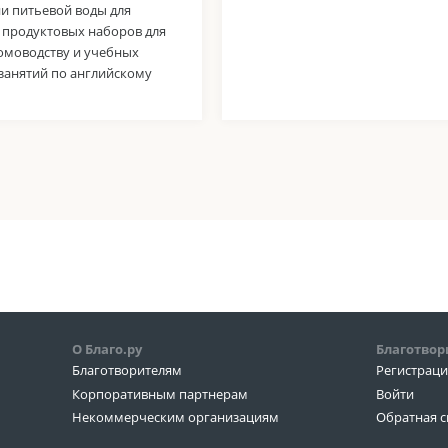
и питьевой воды для
 продуктовых наборов для
домоводству и учебных
занятий по английскому
О Благо.ру
Благотвор
Благотворителям
Регистрац
Корпоративным партнерам
Войти
Некоммерческим организациям
Обратная с