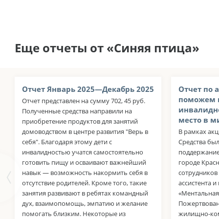
Еще отчеты от «Синяя птица»
Отчет Январь 2025—Декабрь 2025
Отчет по а
поможем 
Отчет представлен на сумму 702, 45 руб.
инвалидно
Полученные средства направили на
место в м
приобретение продуктов для занятий
домоводством в центре развития "Верь в
В рамках акц
себя". Благодаря этому дети с
Средства бы
инвалидностью учатся самостоятельно
поддержание
готовить пищу и осваивают важнейший
городе Красн
навык — возможность накормить себя в
сотрудников 
отсутствие родителей. Кроме того, такие
ассистента и
занятия развивают в ребятах командный
«Ментальная
дух, взаимопомощь, эмпатию и желание
Пожертвован
помогать близким. Некоторые из
жилищно-ком