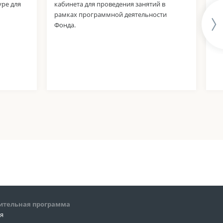
уре для
кабинета для проведения занятий в
ор
рамках программной деятельности
де
Фонда.
ау
об
ительная программа
ия