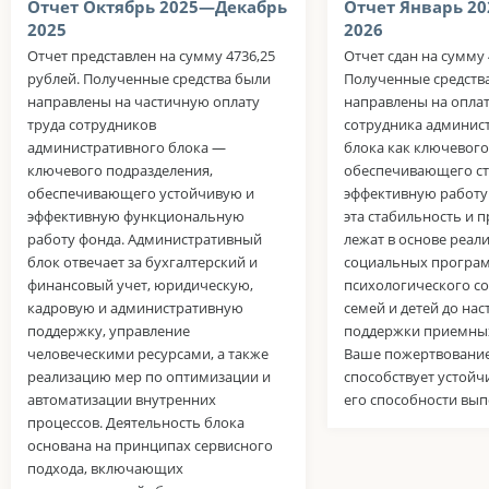
Отчет Октябрь 2025—Декабрь
Отчет Январь 2
2025
2026
Отчет представлен на сумму 4736,25
Отчет сдан на сумму 
рублей. Полученные средства были
Полученные средств
направлены на частичную оплату
направлены на оплат
труда сотрудников
сотрудника админис
административного блока —
блока как ключевого
ключевого подразделения,
обеспечивающего с
обеспечивающего устойчивую и
эффективную работу
эффективную функциональную
эта стабильность и 
работу фонда. Административный
лежат в основе реал
блок отвечает за бухгалтерский и
социальных програм
финансовый учет, юридическую,
психологического с
кадровую и административную
семей и детей до нас
поддержку, управление
поддержки приемных
человеческими ресурсами, а также
Ваше пожертвовани
реализацию мер по оптимизации и
способствует устойч
автоматизации внутренних
его способности вып
процессов. Деятельность блока
основана на принципах сервисного
подхода, включающих