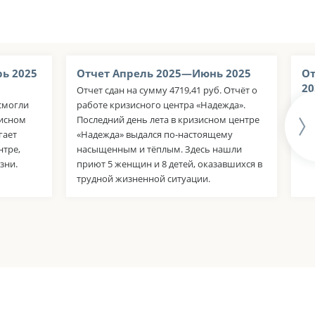
ь 2025
Отчет Апрель 2025—Июнь 2025
От
20
Отчет сдан на сумму 4719,41 руб. Отчёт о
смогли
работе кризисного центра «Надежда».
От
зисном
Последний день лета в кризисном центре
су
гает
«Надежда» выдался по-настоящему
ра
нтре,
насыщенным и тёплым. Здесь нашли
дл
зни.
приют 5 женщин и 8 детей, оказавшихся в
трудной жизненной ситуации.