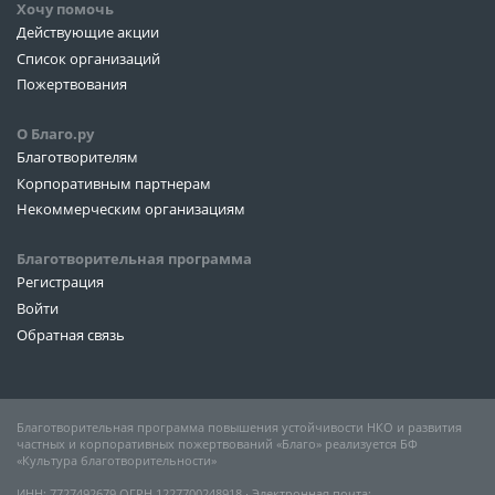
Хочу помочь
Действующие акции
Список организаций
Пожертвования
О Благо.ру
Благотворителям
Корпоративным партнерам
Некоммерческим организациям
Благотворительная программа
Регистрация
Войти
Обратная связь
Благотворительная программа повышения устойчивости НКО и развития
частных и корпоративных пожертвований «Благо» реализуется БФ
«Культура благотворительности»
ИНН: 7727492679 ОГРН 1227700248918 ∙ Электронная почта: