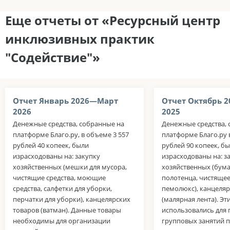
Еще отчеты от «Ресурсный центр
инклюзивных практик
"Содействие"»
Отчет Январь 2026—Март
Отчет Октябрь 
2026
2025
Денежные средства, собранные на
Денежные средства, 
платформе Благо.ру, в объеме 3 557
платформе Благо.ру 
рублей 40 копеек, были
рублей 90 копеек, б
израсходованы на: закупку
израсходованы на: з
хозяйственных (мешки для мусора,
хозяйственных (бум
чистящие средства, моющие
полотенца, чистящее
средства, салфетки для уборки,
пемолюкс), канцеляр
перчатки для уборки), канцелярских
(малярная лента). Эт
товаров (ватман). Данные товары
использовались для
необходимы для организации
групповых занятий 