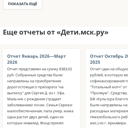
ПОКАЗАТЬ ЕЩЁ
Еще отчеты от «Дети.мск.ру»
Отчет Январь 2026—Март
Отчет Октябрь 
2026
2025
Отчет представлен на сумму 8383,02
Отчет сдан на общую
руб. Собранные средства были
рублей, в которую в
направлены на приобретение
софинансирования п
дорогостоящего препарата "на
"Тотальный мэтч" о
выписку" для Сергея Д. из г. Уфа.
"Пролеум". Средства
Мальчик с рождения страдает
БФ «Культура благот
заболеванием почек. Семья Сережи
были направлены на
малообеспеченная, папа умер, мама
расходных материал
одна растит двух детей, один из
тяжелобольного ребе
которых инвалид. Фонд принял
мес.) из г. Армавира.