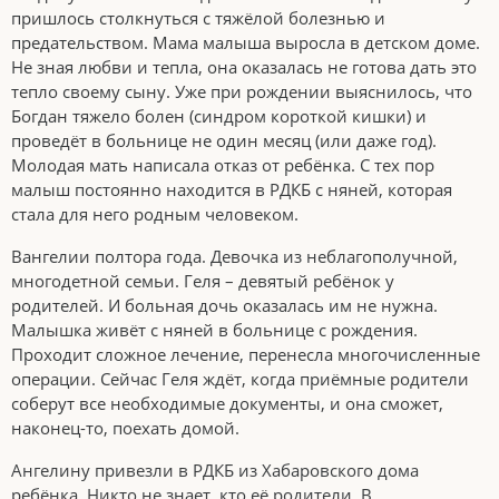
пришлось столкнуться с тяжёлой болезнью и
предательством. Мама малыша выросла в детском доме.
Не зная любви и тепла, она оказалась не готова дать это
тепло своему сыну. Уже при рождении выяснилось, что
Богдан тяжело болен (синдром короткой кишки) и
проведёт в больнице не один месяц (или даже год).
Молодая мать написала отказ от ребёнка. С тех пор
малыш постоянно находится в РДКБ с няней, которая
стала для него родным человеком.
Вангелии полтора года. Девочка из неблагополучной,
многодетной семьи. Геля – девятый ребёнок у
родителей. И больная дочь оказалась им не нужна.
Малышка живёт с няней в больнице с рождения.
Проходит сложное лечение, перенесла многочисленные
операции. Сейчас Геля ждёт, когда приёмные родители
соберут все необходимые документы, и она сможет,
наконец-то, поехать домой.
Ангелину привезли в РДКБ из Хабаровского дома
ребёнка. Никто не знает, кто её родители. В