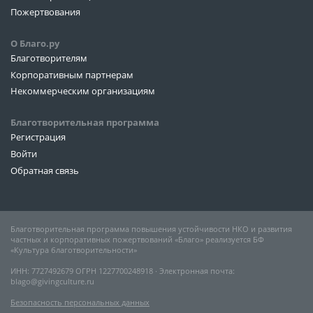
Пожертвования
О Благо.ру
Благотворителям
Корпоративным партнерам
Некоммерческим организациям
Благотворительная программа
Регистрация
Войти
Обратная связь
Благотворительная программа повышения устойчивости НКО и развития
частных и корпоративных пожертвований «Благо» реализуется БФ
«Культура благотворительности»
ИНН: 7727492679 ОГРН 1227700248918 ∙ Электронная почта:
blago@givingculture.ru
Безопасность персональных данных