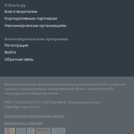
О Благо.ру
Благотворителям
Корпоративным партнерам
Некоммерческим организациям
Благотворительная программа
Регистрация
Войти
Обратная связь
Благотворительная программа повышения устойчивости НКО и развития
частных и корпоративных пожертвований «Благо» реализуется БФ
«Культура благотворительности»
ИНН: 7727492679 ОГРН 1227700248918 ∙ Электронная почта:
blago@givingculture.ru
Безопасность персональных данных
Безопасность платежей