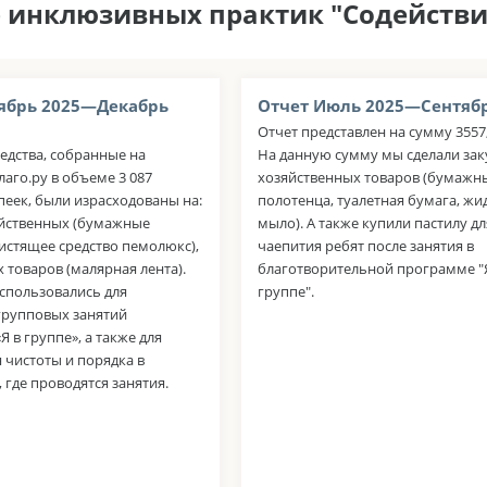
р инклюзивных практик "Содействи
ябрь 2025—Декабрь
Отчет Июль 2025—Сентябр
Отчет представлен на сумму 3557,
едства, собранные на
На данную сумму мы сделали зак
аго.ру в объеме 3 087
хозяйственных товаров (бумажн
пеек, были израсходованы на:
полотенца, туалетная бумага, жи
яйственных (бумажные
мыло). А также купили пастилу дл
истящее средство пемолюкс),
чаепития ребят после занятия в
 товаров (малярная лента).
благотворительной программе "
спользовались для
группе".
групповых занятий
 в группе», а также для
 чистоты и порядка в
где проводятся занятия.