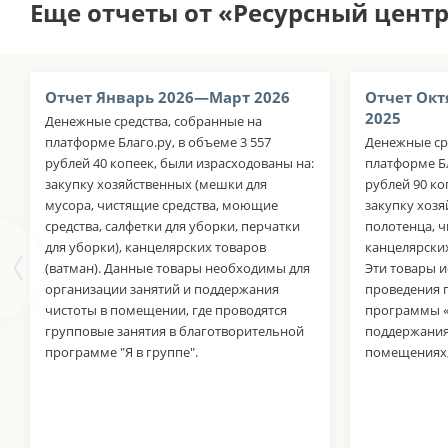
Еще отчеты от «Ресурсный цент
Отчет Январь 2026—Март 2026
Отчет Окт
2025
Денежные средства, собранные на
платформе Благо.ру, в объеме 3 557
Денежные ср
рублей 40 копеек, были израсходованы на:
платформе Бл
закупку хозяйственных (мешки для
рублей 90 ко
мусора, чистящие средства, моющие
закупку хоз
средства, салфетки для уборки, перчатки
полотенца, ч
для уборки), канцелярских товаров
канцелярских
(ватман). Данные товары необходимы для
Эти товары и
организации занятий и поддержания
проведения 
чистоты в помещении, где проводятся
программы «Я
групповые занятия в благотворительной
поддержания
программе "Я в группе".
помещениях, 