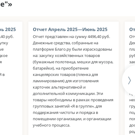
е"»
ь 2025
Отчет Апрель 2025—Июнь 2025
От
40 руб.
Отчет представлен на сумму 4496,40 руб.
От
упку
Денежные средства, собранные на
Де
ые
платформе Благо.ру были израсходованы
пл
дкое
на: закупку хозяйственных товаров
ру
я
(бумажные полотенца, мешки для мусора,
за
батарейки), на приобретение
дл
Я в
канцелярских товаров (пленка для
ту
ламинирования) для изготовления
по
карточек альтернативной и
(ко
дополнительной коммуникации. Эти
пр
товары необходимы в рамках проведения
не
групповых занятий «Я в группе», для
гр
поддержания чистоты и порядка в
по
помещении организации, и организации
по
учебного процесса.
до
ро