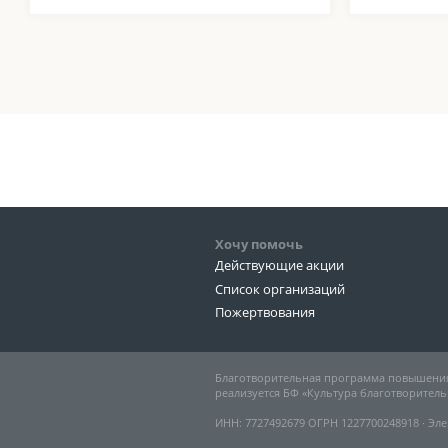
Хочу помочь
Действующие акции
Список организаций
Пожертвования
Благотворительная программа повышения
реализуется БФ «Культура благотворитель
ИНН: 7727492679 ОГРН 1227700248918 ∙ Эле