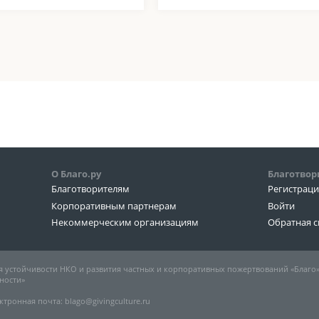
О Благо.ру
Благотвор
Благотворителям
Регистрац
Корпоративным партнерам
Войти
Некоммерческим организациям
Обратная с
 устойчивости НКО и развития частных и корпоративных пожертвований «Благо
ности»
ктронная почта: blago@givingculture.ru