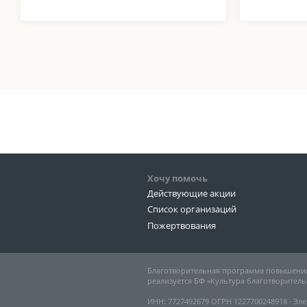
Хочу помочь
Действующие акции
Список организаций
Пожертвования
Благотворительная программа повышения
реализуется БФ «Культура благотворитель
ИНН: 7727492679 ОГРН 1227700248918 ∙ Эле