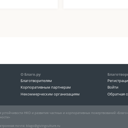
О Благо.ру
Благотвор
Благотворителям
Регистрац
Корпоративным партнерам
Войти
Некоммерческим организациям
Обратная с
 устойчивости НКО и развития частных и корпоративных пожертвований «Благо
ности»
ктронная почта: blago@givingculture.ru