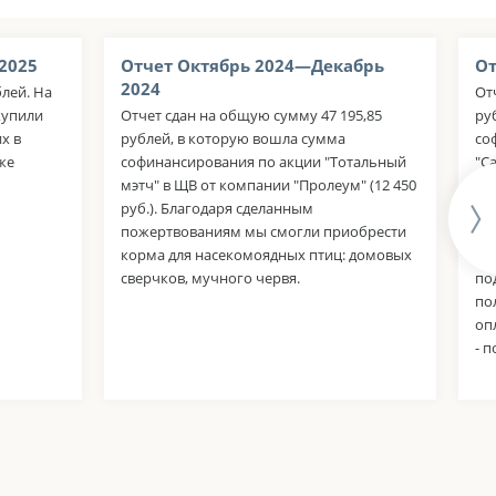
2025
Отчет Октябрь 2024—Декабрь
От
2024
блей. На
От
купили
Отчет сдан на общую сумму 47 195,85
ру
х в
рублей, в которую вошла сумма
со
же
софинансирования по акции "Тотальный
"С
мэтч" в ЩВ от компании "Пролеум" (12 450
ум
руб.). Благодаря сделанным
за
пожертвованиям мы смогли приобрести
со
корма для насекомоядных птиц: домовых
"П
сверчков, мучного червя.
по
по
оп
- 