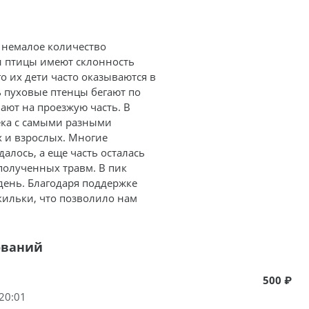
 немалое количество
и птицы имеют склонность
го их дети часто оказываются в
 пуховые птенцы бегают по
ают на проезжую часть. В
века с самыми разными
х и взрослых. Многие
далось, а еще часть осталась
полученных травм. В пик
день. Благодаря поддержке
кильки, что позволило нам
ований
500 ₽
20:01