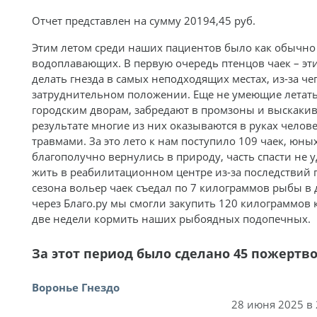
Отчет представлен на сумму 20194,45 руб.
Этим летом среди наших пациентов было как обычно
водоплавающих. В первую очередь птенцов чаек – эт
делать гнезда в самых неподходящих местах, из-за че
затруднительном положении. Еще не умеющие летать
городским дворам, забредают в промзоны и выскакив
результате многие из них оказываются в руках чело
травмами. За это лето к нам поступило 109 чаек, юны
благополучно вернулись в природу, часть спасти не у
жить в реабилитационном центре из-за последствий 
сезона вольер чаек съедал по 7 килограммов рыбы в 
через Благо.ру мы смогли закупить 120 килограммов 
две недели кормить наших рыбоядных подопечных.
За этот период было сделано 45 пожертв
Воронье Гнездо
28 июня 2025 в 