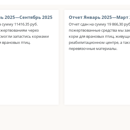
ь 2025—Сентябрь 2025
Отчет Январь 2025—Март 
а сумму 11416.35 руб.
Отчет сдан на сумму 19 866,30 ру
ожертвованиям через
пожертвованные средства мы за
 смогли запастись кормами
корм для врановых птиц, живущи
и врановых птиц.
реабилитационном центре, а так
перевязочные материалы.