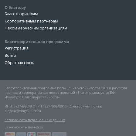
О Благо.ру
Благотворителям
Корпоративным партнерам
Некоммерческим организациям
Благотворительная программа
Регистрация
Войти
Обратная связь
Благотворительная программа повышения устойчивости НКО и развития
частных и корпоративных пожертвований «Благо» реализуется БФ
«Культура благотворительности»
ИНН: 7727492679 ОГРН 1227700248918 ∙ Электронная почта:
blago@givingculture.ru
Безопасность персональных данных
Безопасность платежей