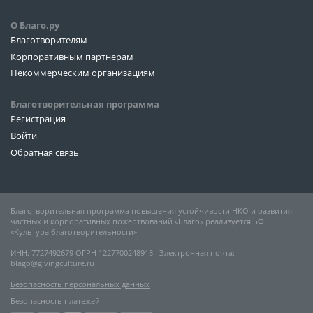
О Благо.ру
Благотворителям
Корпоративным партнерам
Некоммерческим организациям
Благотворительная программа
Регистрация
Войти
Обратная связь
Благотворительная программа повышения устойчивости НКО и развития
частных и корпоративных пожертвований «Благо» реализуется БФ
«Культура благотворительности»
ИНН: 7727492679 ОГРН 1227700248918 ∙ Электронная почта:
blago@givingculture.ru
Безопасность персональных данных
Безопасность платежей