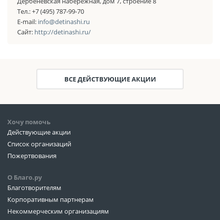
Дербеневская набережная, дом 7, строение 8
Тел.: +7 (495) 787-99-70
E-mail:
info@detinashi.ru
Сайт:
http://detinashi.ru/
ВСЕ ДЕЙСТВУЮЩИЕ АКЦИИ
Хочу помочь
Действующие акции
Список организаций
Пожертвования
О Благо.ру
Благотворителям
Корпоративным партнерам
Некоммерческим организациям