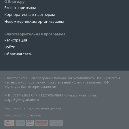
О Благо.ру
Благотворителям
Корпоративным партнерам
Некоммерческим организациям
Благотворительная программа
Регистрация
Войти
Обратная связь
Благотворительная программа повышения устойчивости НКО и развития
частных и корпоративных пожертвований «Благо» реализуется БФ
«Культура благотворительности»
ИНН: 7727492679 ОГРН 1227700248918 ∙ Электронная почта:
blago@givingculture.ru
Безопасность персональных данных
Безопасность платежей