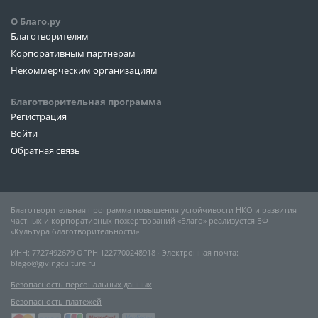
О Благо.ру
Благотворителям
Корпоративным партнерам
Некоммерческим организациям
Благотворительная программа
Регистрация
Войти
Обратная связь
Благотворительная программа повышения устойчивости НКО и развития
частных и корпоративных пожертвований «Благо» реализуется БФ
«Культура благотворительности»
ИНН: 7727492679 ОГРН 1227700248918 ∙ Электронная почта:
blago@givingculture.ru
Безопасность персональных данных
Безопасность платежей