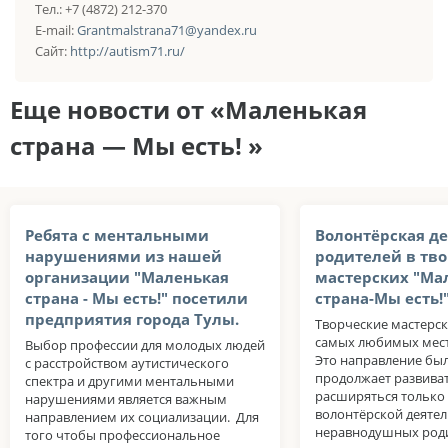
Тел.: +7 (4872) 212-370
E-mail:
Grantmalstrana71@yandex.ru
Сайт:
http://autism71.ru/
Еще новости от «Маленькая
страна — Мы есть! »
Ребята с ментальными
Волонтёрская д
нарушениями из нашей
родителей в тв
организации "Маленькая
мастерских "Ма
страна - Мы есть!" посетили
страна-Мы есть!
предприятия города Тулы.
Творческие мастерски
самых любимых мест
Выбор профессии для молодых людей
Это направление был
с расстройством аутистического
продолжает развиват
спектра и другими ментальными
расширяться только
нарушениями является важным
волонтёрской деяте
направлением их социализации. Для
неравнодушных роди
того чтобы профессиональное