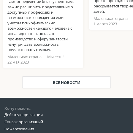
просто проходят зан
самоопределение было успешным,
раскрывается творч
важно расширить представление о
детей.
доступных профессиях и
возможностях овладения ими с
Маленькая страна — 
учётом психофизических
1 марта 2023
возможностей каждого человека с
инвалидностью, показать
производство и сферу занятости
изнутри, дать возможность
поучаствовать самому.
Маленькая страна — Мы есть!
22 мая 2023
ВСЕ НОВОСТИ
Хочу помочь
Действующие акции
Список организаций
Пожертвования