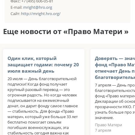
Факс: +7 (495) 606-05-81
E-mail:
mright@hro.org
Сайт:
http://mright.hro.org/
Еще новости от «Право Матери »
Один клик, который
Доверять — знач
защищает годами: почему 20
фонд «Право Ма
июля важный день
отмечает День 
благотворитель
20 июля — День благотворительной
подписки! Когда фонд получает
7 апреля — День пр
крупный разовый перевод — это
благотворительности
огромная радость. Но когда человек
фонд «Право матери
подписывается на ежемесячный
Декларации об осно
донат, он дарит фонду самое главное
прозрачности НКО. 
— стабильность. Для фонда «Право
узнать больше про эт
матери», который уже больше 33 лет
значение.
бесплатно помогает семьям
Право Матери
погибших военнослужащих, эта
7 апреля
стабильность сегодня важна как