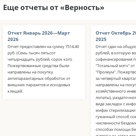
Еще отчеты от «Верность»
Отчет Январь 2026—Март
Отчет Октябрь 
2026
2025
Отчет предоставлен на сумму 7514,40
Отчет сдан на общую
руб. (Семь тысяч пятьсот
рублей, в которую в
четырнадцать рублей, сорок коп).
софинансирования п
Пожертвованные средства были
"Тотальный мэтч" о
направлены на покупку
"Пролеум". Пожертв
антипаразитарных обработок от
за четвертый кварта
внешних паразитов и искодовых
направлены на поку
клещей.
хозяйственного инве
лопаты), раздаточно
виде закладок с инф
мифах стерилизации
гуманный способ со
численности бездом
способах помощи б
животным, сетки де