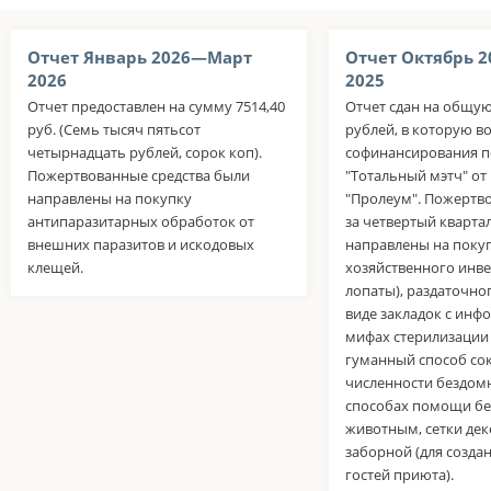
Отчет Январь 2026—Март
Отчет Октябрь 
2026
2025
Отчет предоставлен на сумму 7514,40
Отчет сдан на общую
руб. (Семь тысяч пятьсот
рублей, в которую в
четырнадцать рублей, сорок коп).
софинансирования п
Пожертвованные средства были
"Тотальный мэтч" о
направлены на покупку
"Пролеум". Пожертв
антипаразитарных обработок от
за четвертый кварта
внешних паразитов и искодовых
направлены на поку
клещей.
хозяйственного инве
лопаты), раздаточно
виде закладок с инф
мифах стерилизации
гуманный способ со
численности бездом
способах помощи б
животным, сетки де
заборной (для созда
гостей приюта).