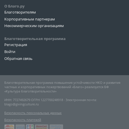
О Благо.ру
Благотворителям
Корпоративным партнерам
Некоммерческим организациям
Благотворительная программа
Регистрация
Войти
Обратная связь
Благотворительная программа повышения устойчивости НКО и развития
частных и корпоративных пожертвований «Благо» реализуется БФ
«Культура благотворительности»
ИНН: 7727492679 ОГРН 1227700248918 ∙ Электронная почта:
blago@givingculture.ru
Безопасность персональных данных
Безопасность платежей