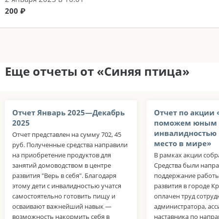
200 ₽
Еще отчеты от «Синяя птица»
Отчет Январь 2025—Декабрь
Отчет по акции «
2025
поможем юным 
инвалидностью 
Отчет представлен на сумму 702, 45
место в мире»
руб. Полученные средства направили
на приобретение продуктов для
В рамках акции собра
занятий домоводством в центре
Средства были напр
развития "Верь в себя". Благодаря
поддержание работы
этому дети с инвалидностью учатся
развития в городе К
самостоятельно готовить пищу и
оплачен труд сотруд
осваивают важнейший навык —
администратора, асс
возможность накормить себя в
наставника по напр