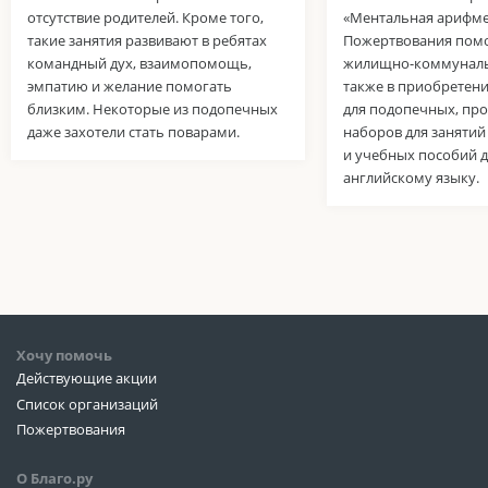
отсутствие родителей. Кроме того,
«Ментальная арифме
такие занятия развивают в ребятах
Пожертвования помо
командный дух, взаимопомощь,
жилищно-коммунальн
эмпатию и желание помогать
также в приобретен
близким. Некоторые из подопечных
для подопечных, пр
даже захотели стать поварами.
наборов для занятий
и учебных пособий д
английскому языку.
Хочу помочь
Действующие акции
Список организаций
Пожертвования
О Благо.ру