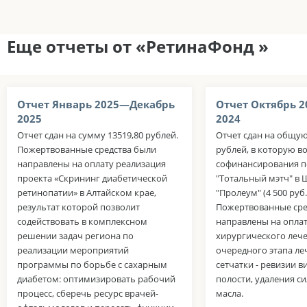
Еще отчеты от «РетинаФонд »
Отчет Январь 2025—Декабрь
Отчет Октябрь 
2025
2024
Отчет сдан на сумму 13519,80 рублей.
Отчет сдан на общую
Пожертвованные средства были
рублей, в которую в
направлены на оплату реализация
софинансирования п
проекта «Скрининг диабетической
"Тотальный мэтч" в 
ретинопатии» в Алтайском крае,
"Пролеум" (4 500 руб.
результат которой позволит
Пожертвованные сре
содействовать в комплексном
направлены на опла
решении задач региона по
хирургического лече
реализации мероприятий
очередного этапа ле
программы по борьбе с сахарным
сетчатки - ревизии 
диабетом: оптимизировать рабочий
полости, удаления с
процесс, сберечь ресурс врачей-
масла.