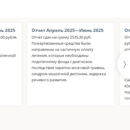
ь 2025
Отчет Апрель 2025—Июнь 2025
От
00 рубля.
Отчет сдан на сумму 2535,30 руб.
От
Пожертвованные средства были
ру
направлены на частичную оплату
со
допечной
лечения, которые необходимы
мэ
подопечному фонда с диагнозом
ру
последствия черепно-мозговой травмы,
на
синдром мышечной дистонии, задержка
не
речевого развития.
Сай
Юв
по
го