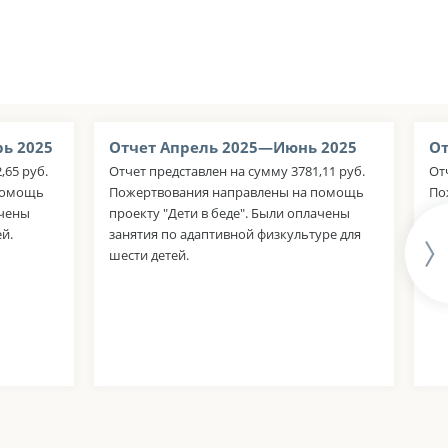
ь 2025
Отчет Апрель 2025—Июнь 2025
От
,65 руб.
Отчет представлен на сумму 3781,11 руб.
От
помощь
Пожертвования направлены на помощь
По
ачены
проекту "Дети в беде". Были оплачены
пр
й.
занятия по адаптивной физкультуре для
ня
шести детей.
го