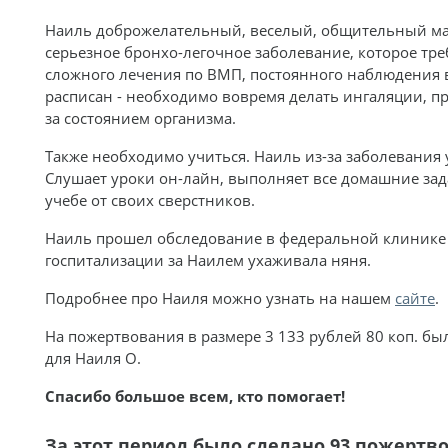
Наиль доброжелательный, веселый, общительный ма
серьезное бронхо-легочное заболевание, которое тр
сложного лечения по ВМП, постоянного наблюдения в
расписан - необходимо вовремя делать ингаляции, п
за состоянием организма.
Также необходимо учиться. Наиль из-за заболевания
Слушает уроки он-лайн, выполняет все домашние зада
учебе от своих сверстников.
Наиль прошел обследование в федеральной клинике Р
госпитализации за Наилем ухаживала няня.
Подробнее про Наиля можно узнать на нашем
сайте
.
На пожертвования в размере 3 133 рублей 80 коп. бы
для Наиля О.
Спасибо большое всем, кто помогает!
За этот период было сделано 93 пожертв