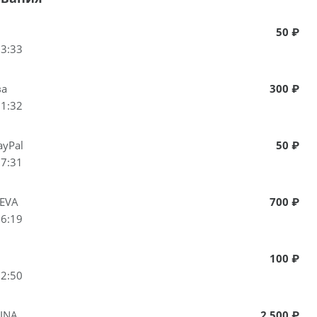
50 ₽
13:33
ва
300 ₽
21:32
ayPal
50 ₽
17:31
EEVA
700 ₽
16:19
100 ₽
12:50
INA
2 500 ₽