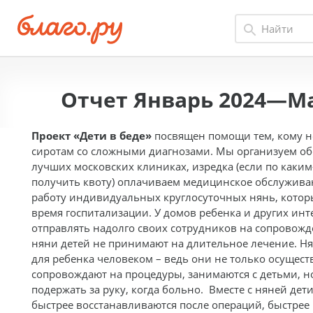
Отчет Январь 2024—Ма
Проект «Дети в беде»
посвящен помощи тем, кому не
сиротам со сложными диагнозами. Мы организуем об
лучших московских клиниках, изредка (если по каким
получить квоту) оплачиваем медицинское обслуживан
работу индивидуальных круглосуточных нянь, котор
время госпитализации. У домов ребенка и других ин
отправлять надолго своих сотрудников на сопровожде
няни детей не принимают на длительное лечение. Н
для ребенка человеком – ведь они не только осущес
сопровождают на процедуры, занимаются с детьми, но
подержать за руку, когда больно. Вместе с няней де
быстрее восстанавливаются после операций, быстрее р