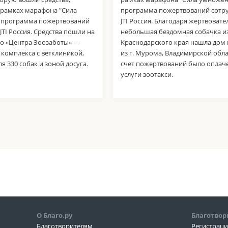
 рамках марафона "Сила
программа пожертвований сотр
 программа пожертвований
JTI Россия. Благодаря жертвовате
JTI Россия. Средства пошли на
небольшая бездомная собачка и
во «Центра Зоозаботы» —
Краснодарского края нашла дом
комплекса с ветклиникой,
из г. Мурома, Владимирской обла
я 330 собак и зоной досуга.
счет пожертвований было оплач
услуги зоотакси.
О Благо.ру
Благотвор
Благотворителям
Регистрац