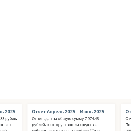
ь 2025
Отчет Апрель 2025—Июнь 2025
От
83 рубля,
Отчет сдан на общую сумму 7 974,43
От
анные в
рублей, в которую вошли средства,
По
ия":
собранные в рамках марафона "Сила
на