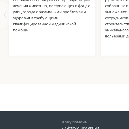
лечения животных, поступающих в фонд с
собранные в
улиц города с различными проблемами
умножения":
здоровья и требующими
сотрудников 
квалифицированной медицинской
строительст
помощи.
уникального 
вольерами дл
Хочу помочь
Действующие акции