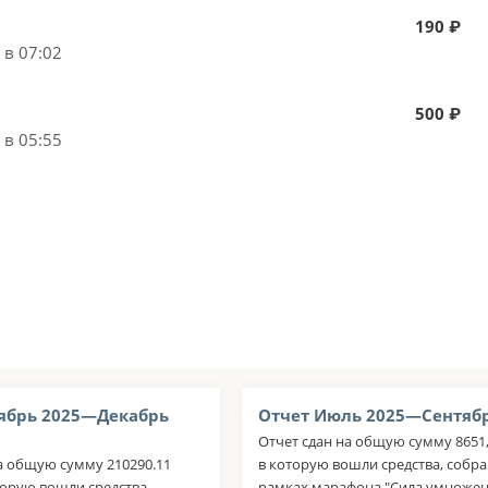
190 ₽
 в 07:02
500 ₽
 в 05:55
ябрь 2025—Декабрь
Отчет Июль 2025—Сентябр
Отчет сдан на общую сумму 8651,
а общую сумму 210290.11
в которую вошли средства, собр
торую вошли средства,
рамках марафона "Сила умножен