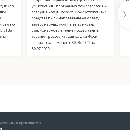
удников
умножения": программа пожертвований
дл
лям,
сотрудников JTI Россия. Пожертвованные
со
з
средства были направлены на оплату
 и семью
ветеринарных услуг в ветклинике:
сти! За
стационарное лечение - содержание,
ены
терапия, реабилитация кошки Фреи.
Период содержания с 30.06.2025 по
30.07.2025г.
ительная программа
ия