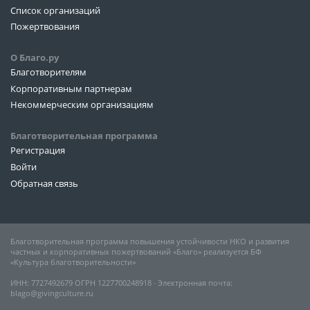
Список организаций
Пожертвования
О Благо.ру
Благотворителям
Корпоративным партнерам
Некоммерческим организациям
Благотворительная программа
Регистрация
Войти
Обратная связь
Благотворительная программа повышения устойчивости НКО и развития
частных и корпоративных пожертвований «Благо» реализуется БФ
«Культура благотворительности»
ИНН: 7727492679 ОГРН 1227700248918 ∙ Электронная почта:
blago@givingculture.ru