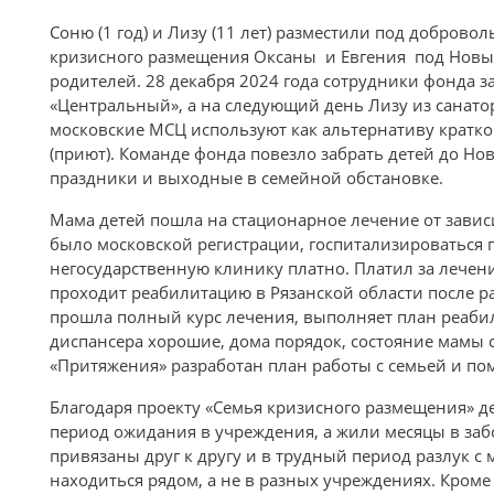
Соню (1 год) и Лизу (11 лет) разместили под доброво
кризисного размещения Оксаны и Евгения под Новы
родителей. 28 декабря 2024 года сотрудники фонда 
«Центральный», а на следующий день Лизу из санато
московские МСЦ используют как альтернативу кратк
(приют). Команде фонда повезло забрать детей до Но
праздники и выходные в семейной обстановке.
Мама детей пошла на стационарное лечение от зависи
было московской регистрации, госпитализироваться 
негосударственную клинику платно. Платил за лечени
проходит реабилитацию в Рязанской области после 
прошла полный курс лечения, выполняет план реаби
диспансера хорошие, дома порядок, состояние мамы 
«Притяжения» разработан план работы с семьей и п
Благодаря проекту «Семья кризисного размещения» де
период ожидания в учреждения, а жили месяцы в заб
привязаны друг к другу и в трудный период разлук с
находиться рядом, а не в разных учреждениях. Кроме