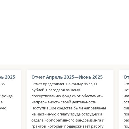
ь 2025
Отчет Апрель 2025—Июнь 2025
От
,85
Отчет представлен на сумму 8577,90
От
рублей. Благодаря вашему
По
 фонда,
пожертвованию фонд смог обеспечить
на
ые
непрерывность своей деятельности.
со
нную
Поступившие средства были направлены
фа
на частичную оплату труда сотрудника
по
отдела корпоративного фандрайзинга и
ра
грантов, который поддерживает работу
по