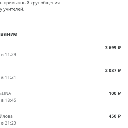
ить привычный круг общения
ку учителей.
ование
3 699 ₽
 в 11:29
2 087 ₽
 в 11:21
ELINA
100 ₽
 в 18:45
айлова
450 ₽
 в 21:23