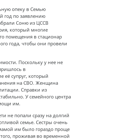
льную опеку в Семью
й год по заявлению
забрали Соню из ЦССВ
рия, который многие
ого помещения в стационар
вого года, чтобы они провели
мости. Поскольку у нее не
пришлось в
е её супруг, который
ранения на СВО. Женщина
литации. Справки из
стабильно. У семейного центра
омощи им.
ти не попали сразу на долгий
отливой семье. Сестры очень
 мамой им было гораздо проще
 того, проживая во временной