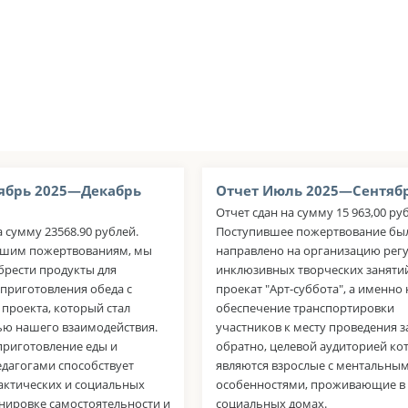
ябрь 2025—Декабрь
Отчет Июль 2025—Сентябр
Отчет сдан на сумму 15 963,00 руб
а сумму 23568.90 рублей.
Поступившее пожертвование бы
ашим пожертвованиям, мы
направлено на организацию рег
брести продукты для
инклюзивных творческих заняти
приготовления обеда с
проекат "Арт-суббота", а именно 
проекта, который стал
обеспечение транспортировки
ью нашего взаимодействия.
участников к месту проведения з
приготовление еды и
обратно, целевой аудиторией ко
едагогами способствует
являются взрослые с ментальны
актических и социальных
особенностями, проживающие в
енировке самостоятельности и
социальных домах.