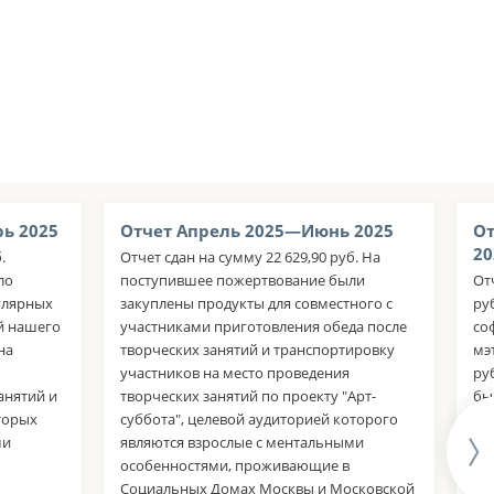
ь 2025
Отчет Апрель 2025—Июнь 2025
От
20
.
Отчет сдан на сумму 22 629,90 руб. На
ло
поступившее пожертвование были
От
улярных
закуплены продукты для совместного с
ру
й нашего
участниками приготовления обеда после
со
на
творческих занятий и транспортировку
мэ
участников на место проведения
ру
анятий и
творческих занятий по проекту "Арт-
бы
торых
суббота", целевой аудиторией которого
гл
ми
являются взрослые с ментальными
тв
особенностями, проживающие в
су
Социальных Домах Москвы и Московской
яв