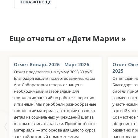
ПОКАЗАТЬ ЕЩЁ
Еще отчеты от «Дети Марии »
Отчет Январь 2026—Март 2026
Отчет Окт
2025
Отчет представлен на сумму 3093,30 руб.
Благодаря вашим пожертвованиям, наша
Отчет сдан н
Арт-Лаборатория теперь оснащена
Благодаря в
необходимыми материалами для
смогли прио
творческих занятий по работе с шерстью
совместного 
и тканями. Мы приобрели разнообразные
участниками 
творческие материалы, которые позволят
важной част
детям из социальных учреждений шаг за
Совместное 
шагом осваивать навыки. Приобретённые
общение с п
материалы — это основа для целого курса
развитию пр
занятий, который поможет детям
навыков, тр