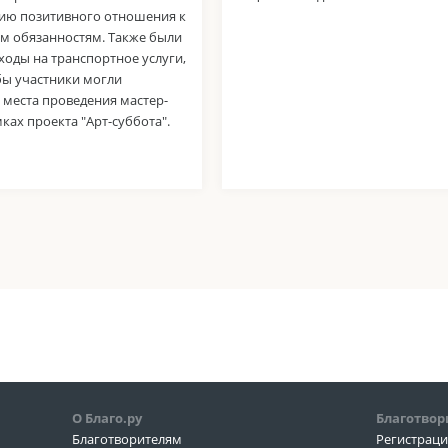
ю позитивного отношения к
м обязанностям. Также были
оды на транспортное услуги,
бы участники могли
 места проведения мастер-
мках проекта "Арт-суббота".
О Благо.ру
Благотвор
Благотворителям
Регистрац