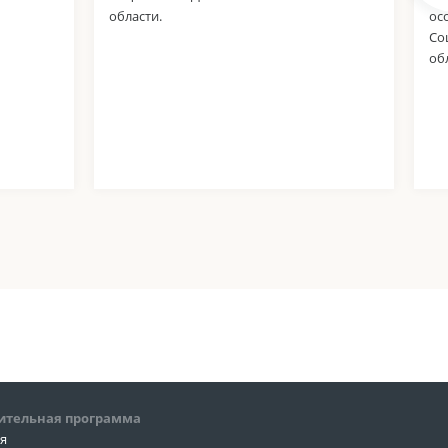
области.
ос
Со
об
ительная программа
ия