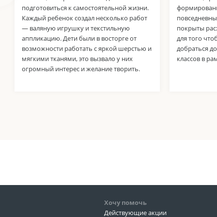
подготовиться к самостоятельной жизни.
формировани
Каждый ребенок создал несколько работ
повседневны
— валяную игрушку и текстильную
покрыты расх
аппликацию. Дети были в восторге от
для того что
возможности работать с яркой шерстью и
добраться до
мягкими тканями, это вызвало у них
классов в ра
огромный интерес и желание творить.
Хочу помочь
Действующие акции