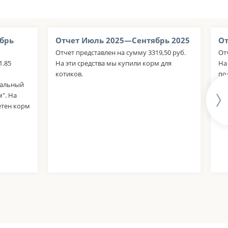
брь
Отчет Июль 2025—Сентябрь 2025
От
Отчет представлен на сумму 3319,50 руб.
От
1.85
На эти средства мы купили корм для
На
котиков.
по
тальный
". На
етен корм