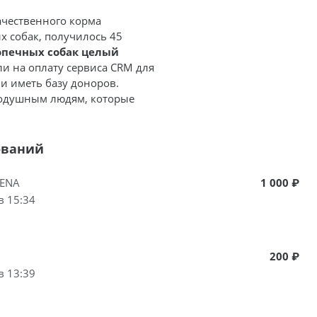
ачественного корма
х собак, получилось 45
опечных собак целый
ли на оплату сервиса CRM для
и иметь базу доноров.
нодушным людям, которые
ований
LENA
1 000 ₽
в 15:34
200 ₽
в 13:39