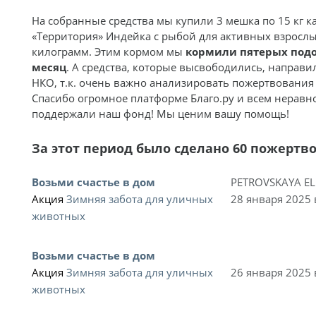
На собранные средства мы купили 3 мешка по 15 кг к
«Территория» Индейка с рыбой для активных взрослы
килограмм. Этим кормом мы
кормили пятерых под
месяц
. А средства, которые высвободились, направи
НКО, т.к. очень важно анализировать пожертвования 
Спасибо огромное платформе Благо.ру и всем нерав
поддержали наш фонд! Мы ценим вашу помощь!
За этот период было сделано 60 пожертв
Возьми счастье в дом
PETROVSKAYA E
Акция
Зимняя забота для уличных
28 января 2025 
животных
Возьми счастье в дом
Акция
Зимняя забота для уличных
26 января 2025 
животных