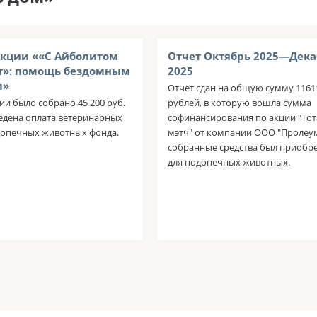
акции ««С Айболитом
Отчет Октябрь 2025—Дека
т»: помощь бездомным
2025
м»
Отчет сдан на общую сумму 1161
ии было собрано 45 200 руб.
рублей, в которую вошла сумма
едена оплата ветеринарных
софинансирования по акции "То
одопечных животных фонда.
мэтч" от компании ООО "Пролеум
собранные средства был приобр
для подопечных животных.