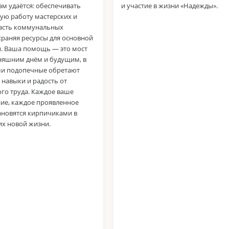
м удаётся: обеспечивать
и участие в жизни «Надежды».
ую работу мастерских и
асть коммунальных
храняя ресурсы для основной
и. Ваша помощь — это мост
няшним днём и будущим, в
и подопечные обретают
 навыки и радость от
го труда. Каждое ваше
ие, каждое проявленное
ановятся кирпичиками в
их новой жизни.