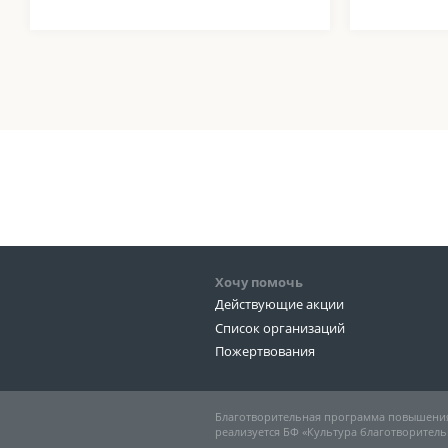
Хочу помочь
Действующие акции
Список организаций
Пожертвования
Благотворительная программа повышения
реализуется БФ «Культура благотворитель