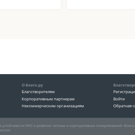
О Благо.ру
Благотвор
Благотворителям
Регистрац
Корпоративным партнерам
Войти
Некоммерческим организациям
Обратная с
 устойчивости НКО и развития частных и корпоративных пожертвований «Благо
ности»