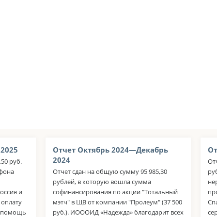
 2025
Отчет Октябрь 2024—Декабрь
От
2024
50 руб.
От
афона
Отчет сдан на общую сумму 95 985,30
ру
рублей, в которую вошла сумма
не
оссия и
софинансирования по акции "Тотальный
пр
 оплату
мэтч" в ЩВ от компании "Пролеум" (37 500
Сп
а помощь
руб.). ИОООИД «Надежда» благодарит всех
се