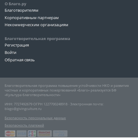
О Благо.ру
Благотворителям
Корпоративным партнерам
Некоммерческим организациям
Благотворительная программа
Регистрация
Войти
Обратная связь
Благотворительная программа повышения устойчивости НКО и развития
частных и корпоративных пожертвований «Благо» реализуется БФ
«Культура благотворительности»
ИНН: 7727492679 ОГРН 1227700248918 ∙ Электронная почта:
blago@givingculture.ru
Безопасность персональных данных
Безопасность платежей