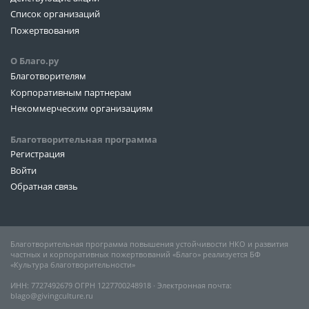
Список организаций
Пожертвования
О Благо.ру
Благотворителям
Корпоративным партнерам
Некоммерческим организациям
Благотворительная программа
Регистрация
Войти
Обратная связь
Благотворительная программа повышения устойчивости НКО и развития
частных и корпоративных пожертвований «Благо» реализуется БФ
«Культура благотворительности»
ИНН: 7727492679 ОГРН 1227700248918 ∙ Электронная почта:
blago@givingculture.ru