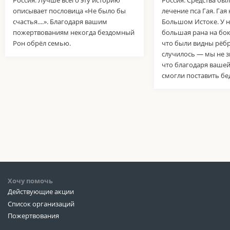
Россия. Лучше всего эту историю
Россия. Средства бы
описывает пословица «Не было бы
лечение пса Гая. Гая
счастья....». Благодаря вашим
Большом Истоке. У н
пожертвованиям некогда бездомный
большая рана на боку
Рон обрёл семью.
что были видны рёбр
случилось — мы не з
что благодаря ваше
смогли поставить бе
Хочу помочь
Действующие акции
Список организаций
Пожертвования