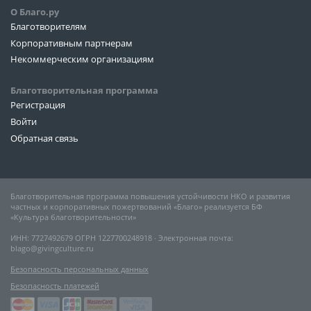
О Благо.ру
Благотворителям
Корпоративным партнерам
Некоммерческим организациям
Благотворительная программа
Регистрация
Войти
Обратная связь
Благотворительная программа повышения устойчивости НКО и развития
частных и корпоративных пожертвований «Благо» реализуется БФ
«Культура благотворительности»
ИНН: 7727492679 ОГРН 1227700248918 ∙ Электронная почта:
blago@givingculture.ru
Безопасность персональных данных
Безопасность платежей