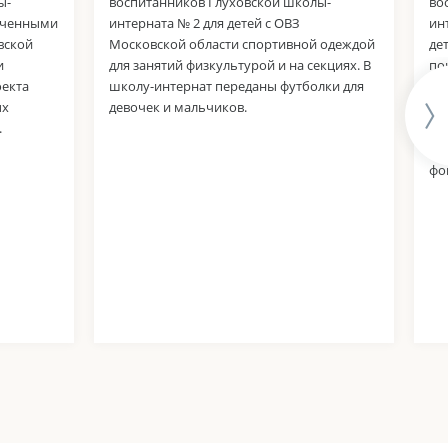
ы-
воспитанников Глуховской школы-
во
ниченными
интерната № 2 для детей с ОВЗ
ин
вской
Московской области спортивной одеждой
де
и
для занятий физкультурой и на секциях. В
по
оекта
школу-интернат переданы футболки для
за
ых
девочек и мальчиков.
дл
.
Ча
бу
фо