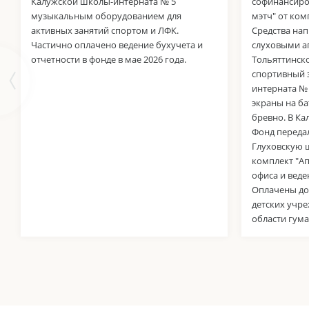
Калужской школы-интерната № 5
софинансиро
музыкальным оборудованием для
мэтч" от ко
активных занятий спортом и ЛФК.
Средства на
Частично оплачено ведение бухучета и
слуховыми а
отчетности в фонде в мае 2026 года.
Тольяттинск
спортивный 
интерната №
экраны на ба
бревно. В К
Фонд переда
Глуховскую 
комплект "Ап
офиса и веде
Оплачены до
детских учр
области гум