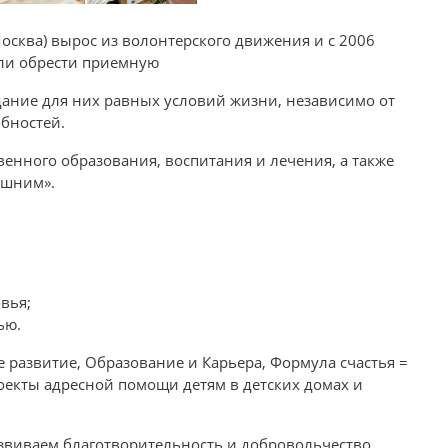
осква) вырос из волонтерского движения и с 2006
или обрести приемную
здание для них равных условий жизни, независимо от
бностей.
енного образования, воспитания и лечения, а также
ашним».
вья;
ью.
 развитие, Образование и Карьера, Формула счастья =
оекты адресной помощи детям в детских домах и
азвиваем благотворительность и добровольчество