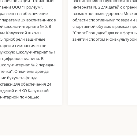
вания по акции "Тотальный
воспитанников Глуховской школ
мпании ООО "Пролеум".
интерната № 2 для детей с огра
правлены на обеспечение
возможностями здоровья Моско
ппаратами 3х воспитанников
области спортивными товарами 
ой школы-интерната № 5. В
спортивной обувью в рамках пр
зал Калужской школы-
"СпортПлощадка" для комфортн
 5 приобрели защитные
занятий спортом и физкультурой
тареи и гимнастическое
алужскую школу-интернат № 1
л цифровое пианино. В
школу-интернат № 2 передан
течка". Оплачены аренда
ние бухучета фонда.
ставки для обеспечения 24
еждений и НКО Калужской
анитарной помощью.