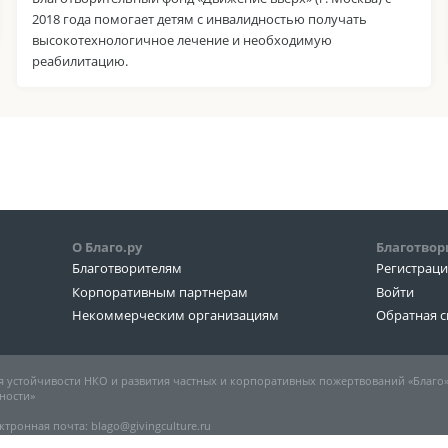
2018 года помогает детям с инвалидностью получать
высокотехнологичное лечение и необходимую
реабилитацию.
О Благо.ру
Благотвор
Благотворителям
Регистрац
Корпоративным партнерам
Войти
Некоммерческим организациям
Обратная с
 устойчивости НКО и развития частных и корпоративных пожертвований «Благо
ности»
ктронная почта: blago@givingculture.ru