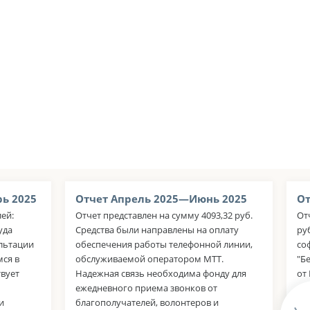
ь 2025
Отчет Апрель 2025—Июнь 2025
От
лей:
Отчет представлен на сумму 4093,32 руб.
От
уда
Средства были направлены на оплату
ру
льтации
обеспечения работы телефонной линии,
со
ся в
обслуживаемой оператором МТТ.
"Б
вует
Надежная связь необходима фонду для
от
ежедневного приема звонков от
на
и
благополучателей, волонтеров и
пс