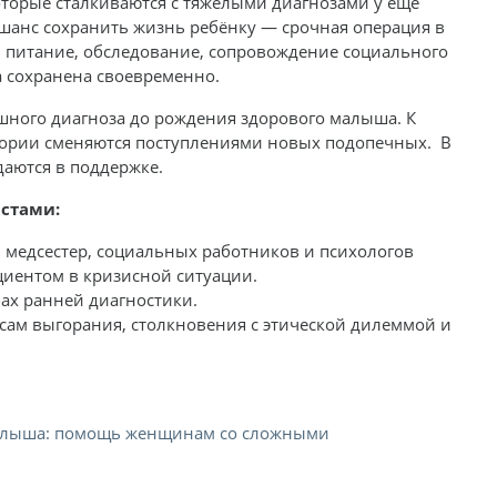
торые сталкиваются с тяжёлыми диагнозами у ещё
анс сохранить жизнь ребёнку — срочная операция в
, питание, обследование, сопровождение социального
а сохранена своевременно.
шного диагноза до рождения здорового малыша. К
ории сменяются поступлениями новых подопечных. В
аются в поддержке.
стами:
 медсестер, социальных работников и психологов
циентом в кризисной ситуации.
ах ранней диагностики.
сам выгорания, столкновения с этической дилеммой и
малыша: помощь женщинам со сложными