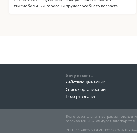
тяжелобольным взрослым трудоспособного возраста.
Хочу помочь
Действующие акции
Список организаций
Пожертвования
Благотворительная программа повышения
реализуется БФ «Культура благотворитель
ИНН: 7727492679 ОГРН 1227700248918 ∙ Эле