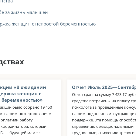
инства
бе за жизнь малышей
ержка женщин с непростой беременностью
дствах
акции «В ожидании
Отчет Июль 2025—Сентябр
держка женщин с
Отчет сдан на сумму 7 423,17 руб
й беременностью»
средства потрачены на оплату тр
 акции было собрано 19 450
психолога за проведенные консу
аря вашим пожертвованиям
нашим подопечным, нуждающим
 оплатили работу
поддержке. Эта помощь способст
 координатора, который
справлению с эмоциональными
 Б. — будущей маме с
трудностями, снижению тревоги 