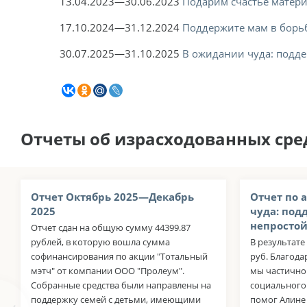
13.04.2023—30.06.2023
Подарим счастье матер
17.10.2024—31.12.2024
Поддержите мам в борь
30.07.2025—31.10.2025
В ожидании чуда: подд
Отчеты об израсходованных сре
Отчет Октябрь 2025—Декабрь
Отчет по 
2025
чуда: под
непросто
Отчет сдан на общую сумму 44399.87
рублей, в которую вошла сумма
В результате
софинансирования по акции "Тотальный
руб. Благод
мэтч" от компании ООО "Пролеум".
мы частично
Собранные средства были направлены на
социального
поддержку семей с детьми, имеющими
помог Алине