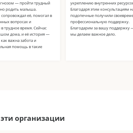
гнозом — пройти трудный
укреплению внутренних ресурсов
шно родить малыша.
Благодаря этим консультациям 
 сопровождал её, помогал в
подопечные получили своеврем
нных вопросах и
профессиональную поддержку.
в трудное время. Сейчас
Благодарим за вашу поддержку 
ышом дома, и её история —
мы делаем важное дело.
 как важна забота и
льная помощь в такие
 эти организации