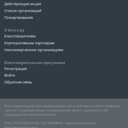
Действующие акции
Список организаций
Пожертвования
О Благо.ру
Благотворителям
Корпоративным партнерам
Некоммерческим организациям
Благотворительная программа
Регистрация
Войти
Обратная связь
Благотворительная программа повышения устойчивости НКО и развития
частных и корпоративных пожертвований «Благо» реализуется БФ
«Культура благотворительности»
ИНН: 7727492679 ОГРН 1227700248918 ∙ Электронная почта:
blago@givingculture.ru