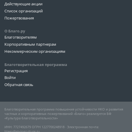
Действующие акции
Список организаций
Пожертвования
О Благо.ру
Благотворителям
Корпоративным партнерам
Некоммерческим организациям
Благотворительная программа
Регистрация
Войти
Обратная связь
Благотворительная программа повышения устойчивости НКО и развития
частных и корпоративных пожертвований «Благо» реализуется БФ
«Культура благотворительности»
ИНН: 7727492679 ОГРН 1227700248918 ∙ Электронная почта:
blago@givingculture.ru